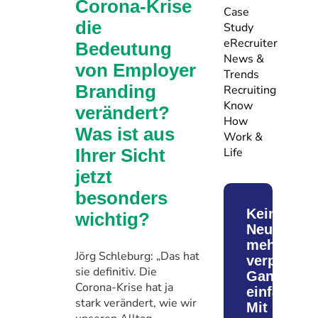
Corona-Krise
Case
die
Study
eRecruiter
Bedeutung
News &
von Employer
Trends
Branding
Recruiting
Know
verändert?
How
Was ist aus
Work &
Life
Ihrer Sicht
jetzt
besonders
Keine
wichtig?
Neuigkeit
mehr
Jörg Schleburg: „Das hat
verpassen
sie definitiv. Die
Ganz
Corona-Krise hat ja
einfach.
stark verändert, wie wir
Mit