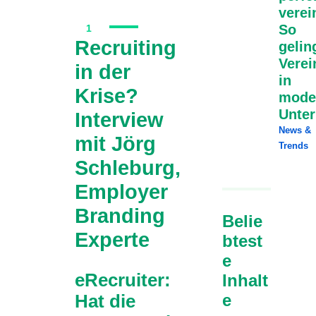
verei
So
1
Recruiting
gelin
Verei
in der
in
Krise?
mode
Unte
Interview
News &
mit Jörg
Trends
Schleburg,
Employer
Branding
Belie
Experte
btest
e
eRecruiter:
Inhalt
e
Hat die