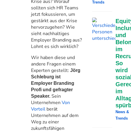
Krise aus? Worauf
Trends
sollten sich HR Teams
jetzt fokussieren, um
gestärkt aus der Krise
Equit
hervorzugehen? Wie
Inclu
sieht nachhaltiges
und
Employer Branding aus?
Belo
Lohnt es sich wirklich?
im
Recru
Wir haben diese und
So
andere Fragen einem
wird
Experten gestellt:
Jörg
sozia
Schleburg ist
Employer Branding
Gerec
Profi und gefragter
im
Sein
Speaker.
Allta
Unternehmen
Von
spürb
Vorteil
berät
News &
Unternehmen auf dem
Trends
Weg zu einer
zukunftsfähigen