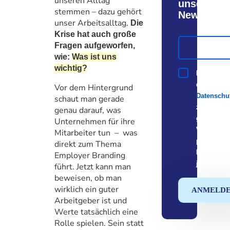
unseren Alltag
unserem
stemmen – dazu gehört
Newsletter
unser Arbeitsalltag.
Die
Krise hat auch große
Name
Fragen aufgeworfen,
*
wie:
Was ist uns
wichtig?
check
Hiermit bes
*
dass ich d
Vor dem Hintergrund
Datenschu
schaut man gerade
zur Kentni
genau darauf, was
genommen 
Unternehmen für ihre
Verarbeitu
Mitarbeiter tun – was
personen
direkt zum Thema
Daten kann
Employer Branding
jederzeit 
führt. Jetzt kann man
beweisen, ob man
wirklich ein guter
ANMELD
Arbeitgeber ist und
Werte tatsächlich eine
Rolle spielen. Sein statt