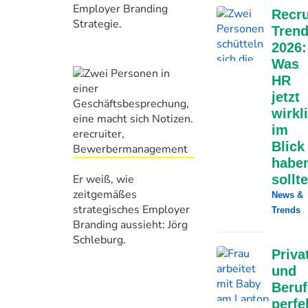
Employer Branding
Recru
Strategie.
Tren
2026:
Was
HR
jetzt
wirkl
im
Blick
habe
Er weiß, wie
sollte
zeitgemäßes
News &
strategisches Employer
Trends
Branding aussieht: Jörg
Schleburg.
Priva
und
Beruf
perfe